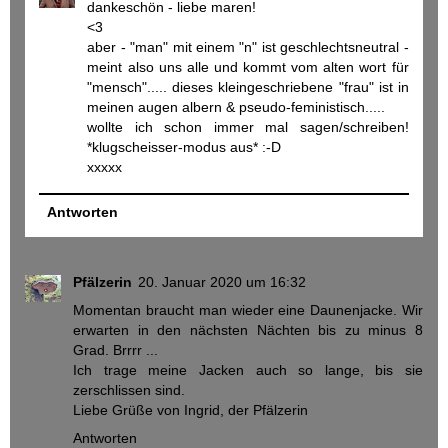
dankeschön - liebe maren!
<3
aber - "man" mit einem "n" ist geschlechtsneutral -
meint also uns alle und kommt vom alten wort für
"mensch"..... dieses kleingeschriebene "frau" ist in
meinen augen albern & pseudo-feministisch.....
wollte ich schon immer mal sagen/schreiben!
*klugscheisser-modus aus* :-D
xxxxx
Antworten
Pfälzerin
20. Januar 2020 um 16:32
Momentan braucht man wieder eine Daunenjacke. Wir
erwarten in den nächsten Nächten bis zu minus 8
Grad. Brrrr ...
Ich trage meine Jacken auch so lange, bis sie
zerschlissen sind.
Liebe Grüße von Ingrid, der Pfälzerin
Antworten