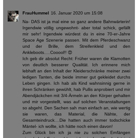
FrauHummel
16. Januar 2020 um 15:08
Na- DAS ist ja mal eine so ganz andere Bahnwärterin!
Irgendwie völlig ungewohnt- aber total schick, gefällt
mir sehr! Irgendwie würdest du in eine 70-er-Jahre
Space Age Szenerie passen. Mit dem Pferdeschwanz
und der Brille, dem Streifenkleid und den
Ankleboots.....Cooool!! 😍
Ich geb dir absolut Recht: Früher waren die Klamotten
von deutlich besserer Qualität. Ich erinnere mich
lebhaft an den Inhalt der Kleiderschränke meiner zwei
ledigen Tanten, die beide immer gut gekleidet durchs
Leben gingen. Ich hab als Kind wahnsinnig gerne in
ihren Schränken gewühlt, hab Pullis anprobiert und mir
Abendjäckchen mit 3/4-Ärmeln an den Körper gehalten
und mir vorgestellt, was auf solchen Veranstaltungen
so abgeht. Den Sachen sah man einfach an, wie wertig
sie waren, das Material, die Nähte, der
Gesamteindruck....Die hatten auch immer todschicke
Mäntel- ich wollte, ich hätte noch einen davon!
Zum Glück bin ich ja nie zu solchen Emfängen