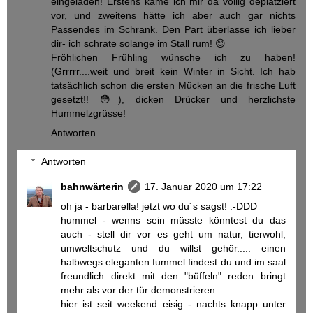
eingeladen! Erstens käme ich mir da völlig deplatziert
vor, und zweitens hätte ich aber auch gar nichts
Passendes im Schrank. Den Part überlasse ich lieber
dir- ich schrate solange im Stall rum! 😊
Fröhlichen Frühling wünsche ich zu haben!
(Grrrrr....weit und breit kein Winter in Sicht. Ich hab
tatsächlich schon die ersten Mücken an die frische Luft
gesetzt!! 😳), dicken Drücker und herzlichste
Hummelzgrüsse!
Antworten
Antworten
bahnwärterin
17. Januar 2020 um 17:22
oh ja - barbarella! jetzt wo du´s sagst! :-DDD
hummel - wenns sein müsste könntest du das
auch - stell dir vor es geht um natur, tierwohl,
umweltschutz und du willst gehör..... einen
halbwegs eleganten fummel findest du und im saal
freundlich direkt mit den "büffeln" reden bringt
mehr als vor der tür demonstrieren....
hier ist seit weekend eisig - nachts knapp unter