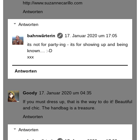
http://www.suzannecarillo.com
Antworten
Antworten
bahnwärterin
17. Januar 2020 um 17:05
its not for party-ing - its for showing up and being
known.... :-D
xxx
Antworten
Goody
17. Januar 2020 um 04:35
If you must dress up, that is the way to do it! Beautiful
and chic. The handbag is a treasure.
Antworten
Antworten