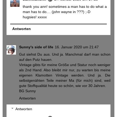
thank you ann! sometimes a man has to do what a
man has to do.... (john wayne in ???) ;-D
hugsies! xxxxx
Antworten
Sunny's side of life
16. Januar 2020 um 21:47
Gut siehst Du aus. Und ja. Manchmal darf man schon
auf den Putz hauen.
Vintage gibts für meine Größe und Statur noch weniger
als 2nd Hand. Also bleibt mir nur, zu warten bis meine
eigenen Klamotten Vintage werden. Und ja. Die
selbstgenähten Teile meiner Ma (für mich) sind, weil
gute Stoffqualität heute so schön, wie vor 30 Jahren.
BG Sunny
Antworten
Antworten