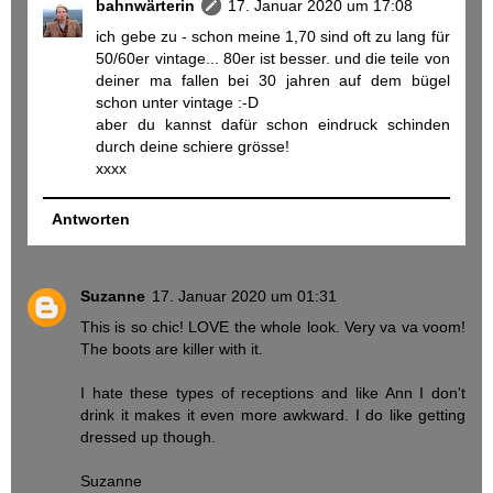
bahnwärterin
17. Januar 2020 um 17:08
ich gebe zu - schon meine 1,70 sind oft zu lang für
50/60er vintage... 80er ist besser. und die teile von
deiner ma fallen bei 30 jahren auf dem bügel
schon unter vintage :-D
aber du kannst dafür schon eindruck schinden
durch deine schiere grösse!
xxxx
Antworten
Suzanne
17. Januar 2020 um 01:31
This is so chic! LOVE the whole look. Very va va voom!
The boots are killer with it.
I hate these types of receptions and like Ann I don't
drink it makes it even more awkward. I do like getting
dressed up though.
Suzanne