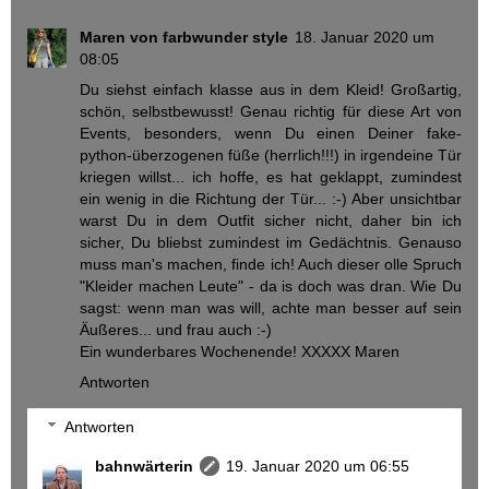
Maren von farbwunder style
18. Januar 2020 um
08:05
Du siehst einfach klasse aus in dem Kleid! Großartig,
schön, selbstbewusst! Genau richtig für diese Art von
Events, besonders, wenn Du einen Deiner fake-
python-überzogenen füße (herrlich!!!) in irgendeine Tür
kriegen willst... ich hoffe, es hat geklappt, zumindest
ein wenig in die Richtung der Tür... :-) Aber unsichtbar
warst Du in dem Outfit sicher nicht, daher bin ich
sicher, Du bliebst zumindest im Gedächtnis. Genauso
muss man's machen, finde ich! Auch dieser olle Spruch
"Kleider machen Leute" - da is doch was dran. Wie Du
sagst: wenn man was will, achte man besser auf sein
Äußeres... und frau auch :-)
Ein wunderbares Wochenende! XXXXX Maren
Antworten
Antworten
bahnwärterin
19. Januar 2020 um 06:55