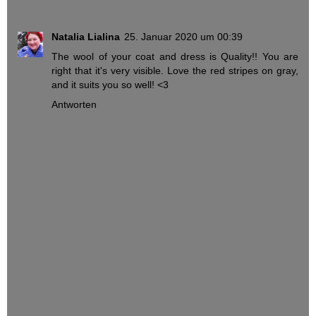
Natalia Lialina
25. Januar 2020 um 00:39
The wool of your coat and dress is Quality!! You are
right that it's very visible. Love the red stripes on gray,
and it suits you so well! <3
Antworten