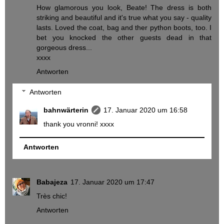
How glamorous you look, Beate! The dress is both
striking and beautiful and it's true what you say - quality
lasts. Loved the coat, bag and ther python boots, too. I
bet you knocked the other guests dead in that
gorgeous dress...
xxxx
Antworten
Antworten
bahnwärterin
17. Januar 2020 um 16:58
thank you vronni! xxxx
Antworten
Babajeza
17. Januar 2020 um 17:47
Très chic!
Antworten