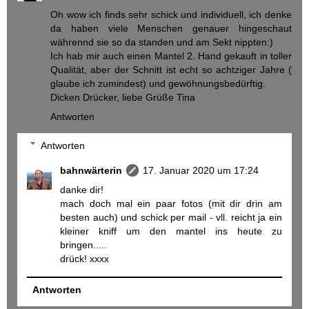
Oh wow ich finds sehr schick und individuell, ich denke
da haben viele Menschen genauer hingeschaut
währennd sie so da standen und am Sekt nippten:)
Ich hab mir auch einen Mantel 2. Hand gekauft in toller
Qualität, aber der Schnitt ist echt so achtziger Jahre (
glaube ich zumindest) und gewöhnungsbedürftig.
Dicken Drücker, liebe Grüße Tina
Antworten
Antworten
bahnwärterin
17. Januar 2020 um 17:24
danke dir!
mach doch mal ein paar fotos (mit dir drin am
besten auch) und schick per mail - vll. reicht ja ein
kleiner kniff um den mantel ins heute zu
bringen.....
drück! xxxx
Antworten