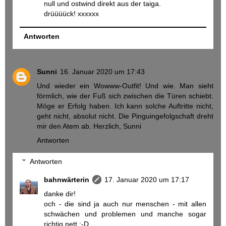
null und ostwind direkt aus der taiga.
drüüüück! xxxxxx
Antworten
Sunni
16. Januar 2020 um 17:43
Und wieder ein Wowww-Outfit! Und wie. Man sieht
förmlich, wie der Fuß sich zwischen die Türen schiebt.
Möge er Erfolg haben. Ich kann solche Auftritte nicht,
geht nicht, absolut nicht. Die Pinguingefolgschaft dreht
mir den Atem ab. Herzlich, Sunni
Antworten
Antworten
bahnwärterin
17. Januar 2020 um 17:17
danke dir!
och - die sind ja auch nur menschen - mit allen
schwächen und problemen und manche sogar
richtig nett :-D