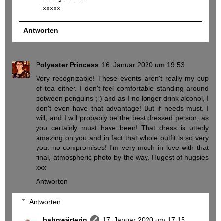
xxxxx
Antworten
Polyester Princess
16. Januar 2020 um 19:53
Very recognizable! These events aren't really my cup
of tea either. I don't feel comfortable standing around
between penguins ;-) and as I no longer drink alcohol, I
don't even have that advantage! But if needs must, I
will, and I will probably be the best dressed person, as
you certainly must have been! That dress is utterly
amazing on you and in fact that whole outfit is so very
you: no compromises! I'm very much in love with that
final, atmospheric photo by the way. Hugest of hugsies
xxx
Antworten
Antworten
bahnwärterin
17. Januar 2020 um 17:15