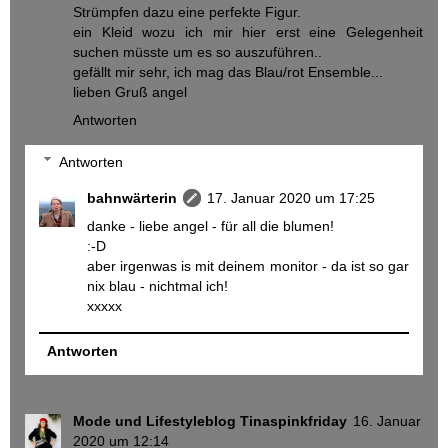
Strümpfen dazu eine perfekte Figur.
ein Kleid wozu ich mir hier erst eine Gelegenheit
suchen müsste um es so auszuführen..
gefällt mir sehr, ich mag das Blau/rot Ensemble...
lieben Gruß angel
Antworten
Antworten
bahnwärterin
17. Januar 2020 um 17:25
danke - liebe angel - für all die blumen!
:-D
aber irgenwas is mit deinem monitor - da ist so gar
nix blau - nichtmal ich!
xxxxx
Antworten
Mode und Lifestyleblog Tinaspinkfriday
16. Januar
2020 um 12:14