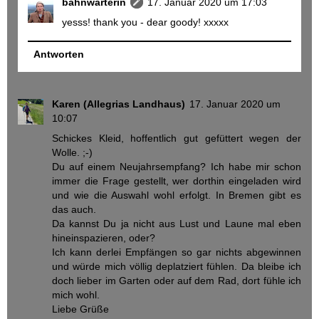
bahnwärterin
17. Januar 2020 um 17:03
yesss! thank you - dear goody! xxxxx
Antworten
Karen (Allegrias Landhaus)
17. Januar 2020 um
10:07
Schickes Kleid, hoffentlich gut gefüttert wegen der
Wolle. ;-)
Du auf einem Neujahrsempfang? Ich habe mir schon
immer die Frage gestellt, wer dorthin eingeladen wird
und wie die Auswahl wohl erfolgt. In Bremen gibt es
das auch.
Da kannst Du ja nicht aus Lust und Laune mal eben
hineinspazieren, oder?
Ich kann derlei Empfängen so gar nichts abgewinnen
und würde mich völlig deplatziert fühlen. Da bleibe ich
doch lieber im Garten oder auf dem Rad, dort fühle ich
mich wohl.
Liebe Grüße